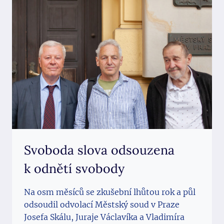
CELÉ
EVROPĚ
Svoboda slova odsouzena
k odnětí svobody
Na osm měsíců se zkušební lhůtou rok a půl
odsoudil odvolací Městský soud v Praze
Josefa Skálu, Juraje Václavíka a Vladimíra