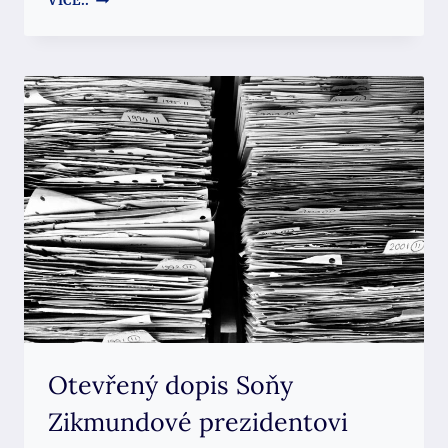
VÍCE..
SAK:
ÚSTAVNÍ
SOUD
VYDAL
VYSVĚDČENÍ
O
NEVZDĚLANOSTI
SOUDCŮ
Otevřený dopis Soňy
Zikmundové prezidentovi