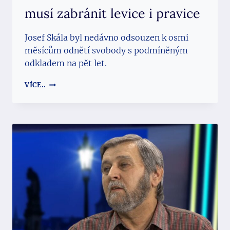
musí zabránit levice i pravice
Josef Skála byl nedávno odsouzen k osmi
měsícům odnětí svobody s podmíněným
odkladem na pět let.
JOSEF
VÍCE..
SKÁLA:
TOTALITNÍ
CBDC
MUSÍ
ZABRÁNIT
LEVICE
I
PRAVICE