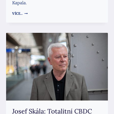
Kapala.
SVOBODA
VÍCE..
SLOVA
ODSOUZENA
K ODNĚTÍ
SVOBODY
Josef Skála: Totalitní CBDC