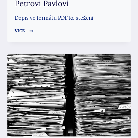
Petrovi Pavlovi
Dopis ve formátu PDF ke stežení
OTEVŘENÝ
VÍCE..
DOPIS
SOŇY
ZIKMUNDOVÉ
PREZIDENTOVI
PETROVI
PAVLOVI