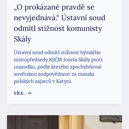
„O prokázané pravdě se
nevyjednává.“ Ústavní soud
odmítl stížnost komunisty
Skály
Ústavní soud odmítl stížnost bývalého
místopředsedy KSČM Josefa Skály proti
rozsudku, podle kterého zpochybňoval
sovětskou zodpovědnost za masakr
polských zajatců v Katyni.
„O
VÍCE..
PROKÁZANÉ
PRAVDĚ
SE
NEVYJEDNÁVÁ.“
ÚSTAVNÍ
SOUD