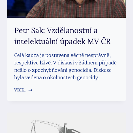
Petr Sak: Vzdělanostní a
intelektuální úpadek MV ČR
Celá kauza je postavena věcně nesprávně,
respektive lživě. V diskusi v žádném případě
nešlo o zpochybňování genocidia. Diskuse
byla vedena o okolnostech genocidy.
PETR
VÍCE..
SAK:
VZDĚLANOSTNÍ
A
INTELEKTUÁLNÍ
ÚPADEK
MV
ČR