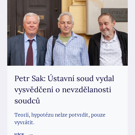
ODMÍTL
STÍŽNOST
KOMUNISTY
SKÁLY
Petr Sak: Ústavní soud vydal
vysvědčení o nevzdělanosti
soudců
Teorii, hypotézu nelze potvrdit, pouze
vyvrátit.
PETR