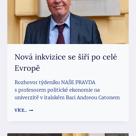
Nová inkvizice se šíří po celé
Evropě
Rozhovor týdeníku NAŠE PRAVDA
s profesorem politické ekonomie na
univerzitě v italském Bari Andreou Catonem
NOVÁ
VÍCE..
INKVIZICE
SE
ŠÍŘÍ
PO